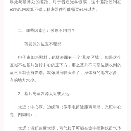
厚处与最薄处的差距。对于普通光学镀膜，这个差距控制在
±3%以内就算不错；精密器件可能需要±1%以内。
二、哪些因素会让膜厚不均匀？
1、蒸发源的位置不理想
电子束加热靶材，靶材表面有一个“蒸发区域”。如果这个
区域不在基片旋转中心的正下方，那么基片不同部位接收到的
蒸气量就会有差别。就像淋浴喷头歪了，身体有的地方水多、
有的地方水少。
2、基片离蒸发源太近或太远
太近：中心厚、边缘薄（像手电筒近距离照墙，光斑中心
亮、四周暗）。
太远：沉积速度太慢，蒸气粒子可能在途中撞到残留气体