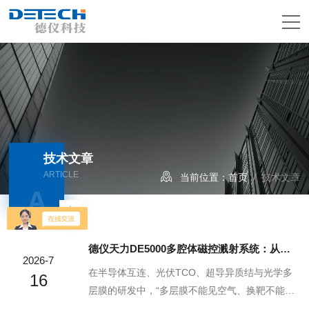
技术文章
ARTICLE
当前位置：
首页
/ 技术文章
A
德仪天力DE5000多腔体磁控溅射系统：从科研到量产的“真空互联镀膜工厂”
2026-7
在半导体互连、光伏TCO、超导异质结与光学多
16
层膜的研发中，“多层膜不能见空气、换靶不能破
真空、小试要灵活、量产要稳定”是磁控溅射的三