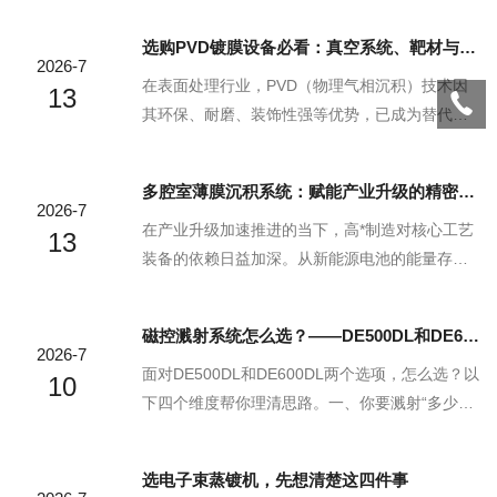
大矛盾。单腔设备每换一次样品就要破真空、重
选购PVD镀膜设备必看：真空系统、靶材与温控的三大核心配置解析
新抽至本底，污染与耗时双重拉满；北京德仪天
2026-7
力DE5000多腔体磁控溅射系统，以“多工艺腔+Lo
在表面处理行业，PVD（物理气相沉积）技术因
13
adLock+全自动传送”的架构，把PVD从“手工单
其环保、耐磨、装饰性强等优势，已成为替代传
打”升级为“真空互联产线”，覆盖科研、中试到小
统水电镀的主流选择。然而，面对市场上琳琅满
批量量产。🔬多腔集群+LoadLock：样品“全程不
目的PVD镀膜设备，许多采购商和工程师往往只
多腔室薄膜沉积系统：赋能产业升级的精密制造引擎
沾大气”DE5000采用多个独立溅射工艺腔+中央传
关注价格和腔体大小，忽略了决定设备性能上限
2026-7
输腔+Lo...
的三大核心配置：真空系统、靶材应用与温控系
在产业升级加速推进的当下，高*制造对核心工艺
13
统。选错了配置，不仅会导致膜层结合力差、色
装备的依赖日益加深。从新能源电池的能量存储
泽不均，更会让生产效率大打折扣。本文将从这
薄膜，到航空航天领域的耐高温防护薄膜，再到
三个维度为您深度解析，助您避开选购陷阱。
医疗领域的生物相容薄膜，薄膜技术的突破已成
磁控溅射系统怎么选？——DE500DL和DE600DL的决策指南
一、真空系统：设备的“肺”，决定纯度与抽速真空
为推动产业跨越发展的关键。多腔室薄膜沉积系
2026-7
环境是PVD镀膜的先决条件。没有高洁净度的真
统，以精密的工艺控制与高效的协同能力，成为
面对DE500DL和DE600DL两个选项，怎么选？以
10
空，就无法...
赋能产业升级的核心引擎，为多个前沿领域的技
下四个维度帮你理清思路。一、你要溅射“多少
术突破与规模化生产提供坚实支撑。多腔室薄膜
种”材料？这是最核心的区别。如果你的工艺相对
沉积系统的核心价值，在于以模块化设计破解产
简单——比如只溅射一两种金属或氧化物，DE50
选电子束蒸镀机，先想清楚这四件事
业升级中的效率与品质双重难题。产业升级对薄
0DL的6个溅射源完全够用。但如果你需要做多层