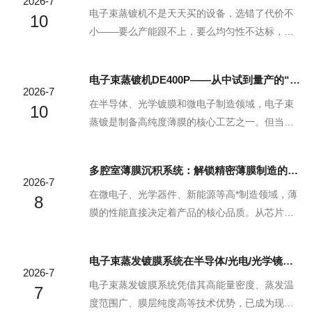
2026-7
膜制造提出了更高的要求：既要满足大规模量产
膜、共溅合金薄膜或反应溅射，需要同时装载多
电子束蒸镀机不是天天买的设备，选错了代价不
10
的效率需求，又要...
种靶材（金属靶、合金靶、介质靶），那DE600D
小——要么产能跟不上，要么均匀性不达标，白
L的12个溅射源能让你减少频繁换靶的麻烦，提升
白浪费投资。以下四个问题，帮你理清选型思
实验效率。选型建议：把你要用的靶材种类列出
路。1、你的“量”有多大？这是最基础的起点。如
电子束蒸镀机DE400P——从中试到量产的“全能选手”
来，加上未来可能扩展的材料，如果超过6种，直
果只是实验室偶尔做几片样品，很多入门级设备
2026-7
接考虑DE600DL。二、...
就够用了。但如果你的目标是中试或量产，那就
在半导体、光学镀膜和微电子制造领域，电子束
10
需要一台为批量生产设计的设备。DE400P的定位
蒸镀是制备高纯度薄膜的核心工艺之一。但当一
就是“中试与量产专用”——批量样品蒸镀、适配中
项技术从实验室走向量产时，考验的就不再是“能
试及量产场景。选型时要问自己：未来一年内，
不能做”，而是“能不能稳定地批量做”。北京德仪
多腔室薄膜沉积系统：解锁精密薄膜制造的核心密码
你预计要镀多少片？设备的产能设计是否能匹配
天力科技的DE400P电子束蒸镀机，正是为此而
2026-7
你的增长预期？2、你的“均匀性”要求有多高？不
生。一、它解决了什么问题？很多研发阶段的镀
在微电子、光学器件、新能源等高*制造领域，薄
8
同...
膜设备，做几片样品没问题，一旦要批量生产
膜的性能直接决定着产品的核心品质。从芯片内
——几十片、几百片连续镀膜——均匀性漂移、
部的导电薄膜到光学镜头的增透膜，从光伏组件
重复性差、效率跟不上等问题就全冒出来了。DE
的光电转换层到柔性显示屏的阻隔膜，每一层薄
电子束蒸发镀膜系统在半导体/光电/光学镜头领域的典型应用案例
400P电子束蒸镀机的定位非常明确：中试与量产
膜的精度与均匀性都容不得丝毫偏差。多腔室薄
2026-7
专用。它不是实验室里“凑合能用”的设备，而是
膜沉积系统，凭借独特的模块化设计与精密工艺
电子束蒸发镀膜系统凭借其高能量密度、蒸发温
7
为...
控制，成为破解精密薄膜制造难题的核心利器，
度范围广、膜层纯度高等技术优势，已成为现代