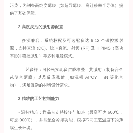
污染，为制备高纯度薄膜（如超导薄膜、高迁移率半导体）提
供了基础保障。
2.高度灵活的溅射源配置
- 多源兼容：系统标配及可选配多达 6-12 个磁控溅射
源，支持直流 (DC)、脉冲直流、射频 (RF) 及 HiPIMS（高功
率脉冲磁控溅射）等多种电源模式。
- 工艺多样：可轻松实现多层膜堆叠、共溅射（制备合金
或复合薄膜）以及反应溅射（如沉积 Al?O?、TiN 等化合
物），满足复杂的材料设计需求。
3.精准的工艺控制能力
- 温控精准：样品台支持旋转与加热（最高可达 600℃，
可选 900℃），并能配合冷却功能，模拟不同工艺温度下的薄
膜生长环境。