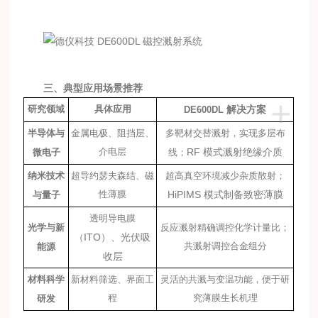
三、典型应用场景推荐
+
研究领域
具体应用
解决方案
DE600DL
半导体与
金属电极、阻挡层、
多靶材交替溅射，实现多层布
介电层
RF
模式溅射绝缘介质
微电子
线；
纳米技术
超导约瑟夫森结、磁
超高真空环境减少杂质散射；
性薄膜
HiPIMS
模式制备致密薄膜
与量子
透明导电膜
光学与新
反应溅射精确调控化学计量比；
ITO
）、光伏吸
（
共溅射调控合金组分
能源
收层
材料科学
新材料筛选、界面工
灵活的共溅与变温功能，便于研
程
究薄膜生长机理
研发