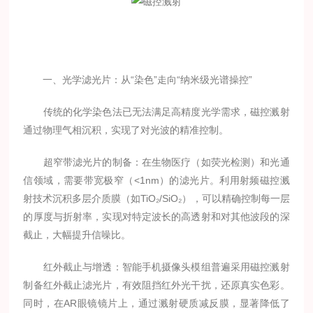
一、光学滤光片：从“染色”走向“纳米级光谱操控”
传统的化学染色法已无法满足高精度光学需求，磁控溅射
通过物理气相沉积，实现了对光波的精准控制。
超窄带滤光片的制备：在生物医疗（如荧光检测）和光通
信领域，需要带宽极窄（<1nm）的滤光片。利用射频磁控溅
射技术沉积多层介质膜（如TiO₂/SiO₂），可以精确控制每一层
的厚度与折射率，实现对特定波长的高透射和对其他波段的深
截止，大幅提升信噪比。
红外截止与增透：智能手机摄像头模组普遍采用磁控溅射
制备红外截止滤光片，有效阻挡红外光干扰，还原真实色彩。
同时，在AR眼镜镜片上，通过溅射硬质减反膜，显著降低了