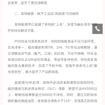
反射率，提升了透光清晰度。
二、装饰镀膜：赋予工业品“高级感”与功能性
装饰镀膜早已超越了单纯的“上色”，演变为融合美学与防
护的综合解决方案。
PVD仿金与渐变色技术：传统的电镀黄金不仅污染环境，
且色泽单一。磁控溅射利用TiN、ZrN、TiC等化合物靶材，通
过调整反应气体（氮气、乙炔）的比例，可在不锈钢、锌合金
表面沉积出从18K金到玫瑰金、黑金等多种色泽。特别是多弧
磁控复合溅射技术，实现了手机中框、智能手表表壳上的“极
光渐变色”，极大提升了产品附加值。
超硬膜与AF处理：装饰件必须具备耐磨和抗指纹特性。
磁控溅射沉积的类金刚石（DLC）薄膜，硬度可达HV2000以
上，耐钢丝绒摩擦超过5000次不掉色。同时，通过沉积纳米
级的氟化物疏油层，使表面水滴角大于110°，实现真正的防指