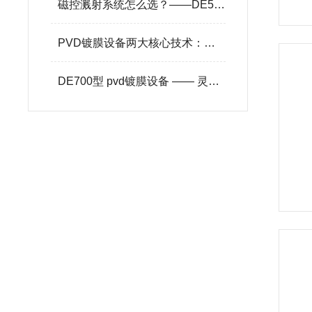
磁控溅射系统怎么选？——DE500DL和DE600DL的决策指南
PVD镀膜设备两大核心技术：膜层质量与沉积速率的深度博弈
DE700型 pvd镀膜设备 —— 灵活、智能、高性价比的薄膜沉积平台