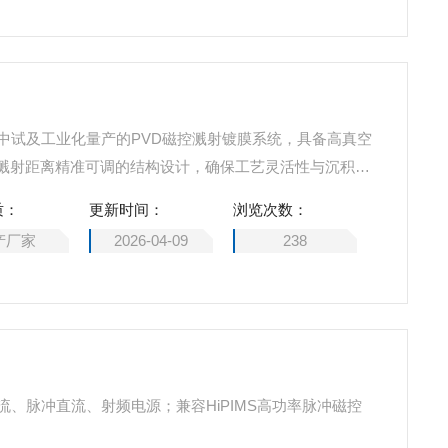
研中试及工业化量产的PVD磁控溅射镀膜系统，具备高真空
溅射距离精准可调的结构设计，确保工艺灵活性与沉积稳
质：
更新时间：
浏览次数：
产厂家
2026-04-09
238
流、脉冲直流、射频电源；兼容HiPIMS高功率脉冲磁控