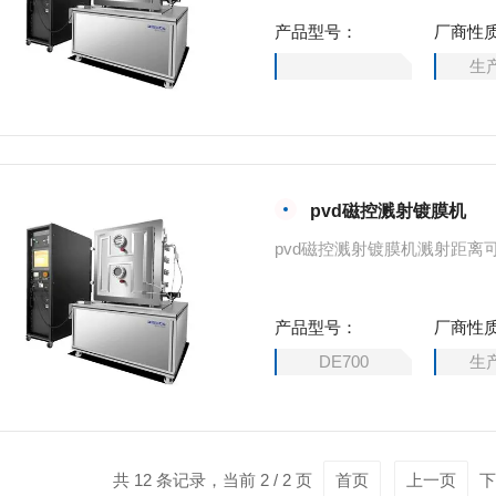
产品型号：
厂商性
生
pvd磁控溅射镀膜机
pvd磁控溅射镀膜机溅射距离
产品型号：
厂商性
DE700
生
共 12 条记录，当前 2 / 2 页
首页
上一页
下